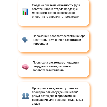
Создана
система отчетности
(для
собственника и отдела продаж) с
метриками, которые позволяют
оперативно управлять продажами
Налажена и работает система набора,
адаптации, обучения и
аттестации
персонала
Прописана
система мотивации
и
сотрудники знают, как можно
заработать в компании
Проводятся ежедневно утренняя
планерка для обсуждения целей/
результатов дня и
проблемные
совещания
, для решения отдельных
задач