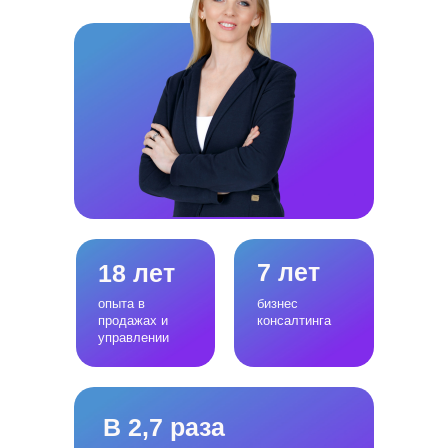
7 лет
18 лет
опыта в
бизнес
продажах и
консалтинга
управлении
В 2,7 раза