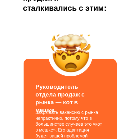
сталкивались с этим:
Руководитель
отдела продаж с
рынка — кот в
мешке
Закрывать вакансию с рынка
непрактично, потому что в
большинстве случаев это «кот
в мешке». Его адаптация
будет вашей проблемой