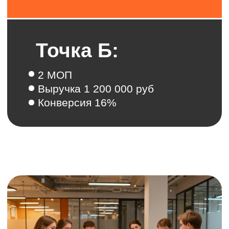
Проведены проверки гипотез по
холодному обзвону и работе с
производственными
предприятиями
Что получили?
Рабочий удалённый отдел
продаж из 2 менеджеров
Эффективную систему
управления продажами на всех
этапах
Конверсия из лида в встречу по
холодным звонкам выросла до
32,6%, что в 3 раза выше
показателя первого месяца
(10%)
Значительно повысилось
качество работы с CRM и
эффективность работы
менеджеров
Баллы отдела контроля качества
выросли с 20% до 80%