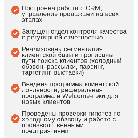
Ⓒ 2025 РОП Шеринг ИНН 9724005553 115487, г.
МОСКВА, ВН. ТЕР. Г. 119034, г. Москва, вн.тер.г.
муниципальный округ Хамовники, пер. Кропоткинский,
д. 4