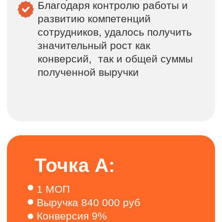
дашбордом отдела продаж
Организованы регулярные
планёрки и контроль пайплайна по
ведению клиентов
Разработаны дожимные
элементы, презентационные
материалы, шаблоны писем и
офферы
Сформирована стратегия продаж
на год с гипотезами и точками
роста
Построена работа с CRM,
управление продажами на всех
этапах
Запущен отдел контроля качества
с регулярной отчетностью
Реализована сегментация
клиентской базы и прописаны
пути поиска клиентов (холодный
обзвон, рассылки, парсинг,
таргетинг, выставки)
Введена программа клиентской
лояльности, реферальная
программа и Welcome-пэки для
новых клиентов