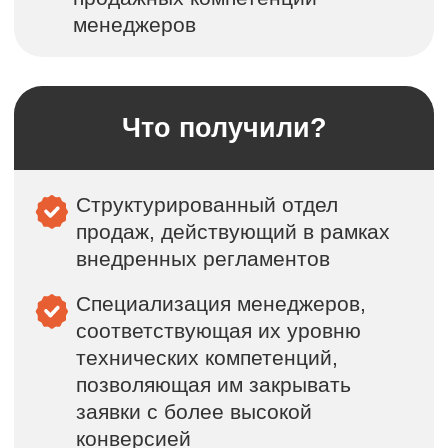
отделе продаж
Принять ещё 1 нового сотрудника
отдела продаж
Обеспечить стабильные
ежемесячные продажи от клиентов
Что было сделано за 3 месяца:
Принят новый сотрудник в отдел
продаж
Разработаны планы адаптации,
должностные инструкции и
регламенты работы
Разработаны и введены
мотивационные схемы с
зарплатными калькуляторами
Созданы скрипты общения с
клиентами и чек-листы
квалификации лидов
Внедрена система эффективного
контроля и отчетности с