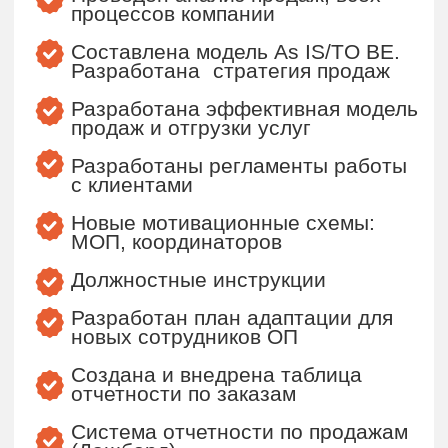
Проведено обучение для
менеджеров по продажам
Принят новый сотрудник ОП
Разработаны офферы для
клиентов
Организована система работы с
подрядчиками
Разработаны коммерческие
предложения,
медиакиты, презентации
Проанализирована клиентская
база, внедрена модель
формирования базы постоянных
клиентов
Выведены новые продукты:
тайный покупатель, аренда
промоутеров, проведение
опросов, проведение BTL-
мероприятий
Автоматизирована система
управления продажами
Что получили?