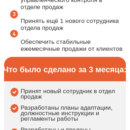
Итог
За 3 месяца удалось значительно
повысить эффективность отдела
продаж, увеличить активную
клиентскую базу и принести
выручку компании, благодаря
комплексной работе с персоналом,
маркетингом и отделом контроля
качества.
ОСТАЛИСЬ
ВОПРОСЫ?
Свяжитесь с нами удобным
способом и мы ответим на
интересующие Вас вопросы