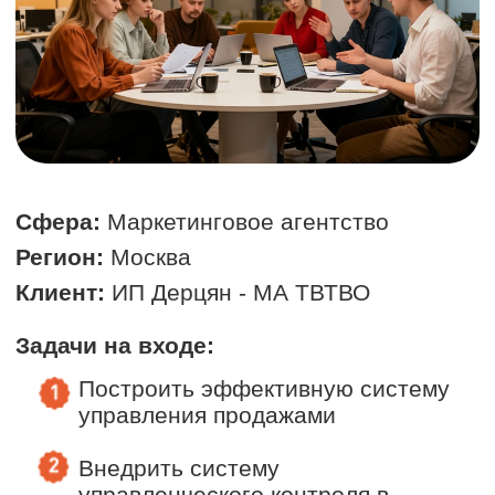
Конверсия из "тёплого" лида в
продажу увеличилась с 0 до 20%
за 2 месяца
Проведено 10 встреч,,
заключено 3 продажи на общую
сумму 3 000 000 ₽
Сформирован стабильный отдел
продаж из 2 менеджеров с
устойчивыми ежемесячными
продажами
Точка А:
1 менеджер в отделе продаж
Выручка 0 ₽
Точка Б:
2 менеджера в отделе продаж
Выручка 3 000 000 ₽