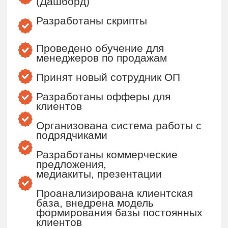
Эффективную налаженную
систему удаленных продаж и
отгрузки услуг
Удаленный отдел продаж
Рост выручки +30% за 2 месяца
Систему оперативного контроля
ОП (собственник не участвует в
процессах, ежедневно получает
отчеты по продажам)
Готовые инструменты для
работы удаленных сотрудников
и масштабирования бизнеса