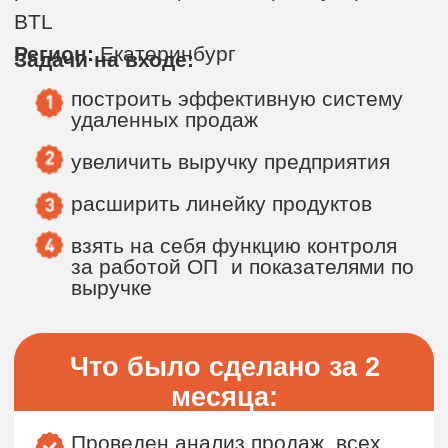
Что было сделано за 2
месяца:
Проведен анализ продаж, всех
процессов компании
Составлена модель As IS/TO BE.
Разработана стратегия продаж
Разработана эффективная модель
продаж и отгрузки услуг
Разработаны регламенты работы
с клиентами
Новые мотивационные схемы:
МОП, координаторов
Должностные инструкции
Разработан план адаптации для
новых сотрудников ОП
Создана и внедрена таблица
отчетности по заказам
Система отчетности по продажам
(Дашборд)
Разработаны скрипты